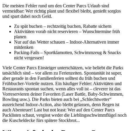
Die meisten Fehler rund um den Center Parcs Urlaub sind
vermeidbar: Wer richtig plant und flexibel bleibt, genießt sorglos
und spart dabei noch Geld.
Zu spät buchen – rechtzeitig buchen, Rabatte sichern
Aktivitäten vorab nicht reservieren – Wunschtermine früh
planen
Nur auf das Wetter schauen – Indoor-Alternativen immer
mitdenken
Packing-Fails – Sportklamotten, Schwimmzeug & Snacks
nicht vergessen!
Viele Center Parcs Einsteiger unterschätzen, wie beliebt die Parks
tatsächlich sind – vor allem zu Ferienzeiten. Spontanität ist super,
aber gerade in den Familienferien solltest du früh buchen und
Frühbucher-Vorteile nutzen. Ein häufiger Fehler: Aktivitäten und
Restaurants spontan suchen, wenn alles voll ist – cleverer ist das
Vorreservieren deiner Favoriten (Laser Battle, Baby-Schwimmen,
Bowling usw.). Die Parks bieten auch bei „Schlechtwetter“
ausreichend Indoor-Action, also bleibt gelassen, denn Regen ist
auch Abenteuer! Last but not least: Wer auf den Center Parcs
Packlisten schaut, vergisst weder die Lieblingsschwimmflügel noch
die Kuscheldecke fürs spätere Stockbrot...