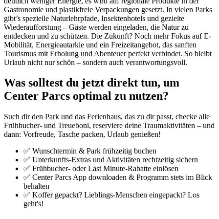
deutlich weniger Energie, es wird auf regionale Produkte in der
Gastronomie und plastikfreie Verpackungen gesetzt. In vielen Parks
gibt’s spezielle Naturlehrpfade, Insektenhotels und gezielte
Wiederaufforstung – Gäste werden eingeladen, die Natur zu
entdecken und zu schützen. Die Zukunft? Noch mehr Fokus auf E-
Mobilität, Energieautarkie und ein Freizeitangebot, das sanften
Tourismus mit Erholung und Abenteuer perfekt verbindet. So bleibt
Urlaub nicht nur schön – sondern auch verantwortungsvoll.
Was solltest du jetzt direkt tun, um
Center Parcs optimal zu nutzen?
Such dir den Park und das Ferienhaus, das zu dir passt, checke alle
Frühbucher- und Treueboni, reserviere deine Traumaktivitäten – und
dann: Vorfreude, Tasche packen, Urlaub genießen!
✅ Wunschtermin & Park frühzeitig buchen
✅ Unterkunfts-Extras und Aktivitäten rechtzeitig sichern
✅ Frühbucher- oder Last Minute-Rabatte einlösen
✅ Center Parcs App downloaden & Programm stets im Blick
behalten
✅ Koffer gepackt? Lieblings-Menschen eingepackt? Los
geht's!