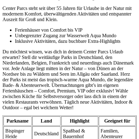
Center Parcs steht seit über 55 Jahren für Urlaube in der Natur mit
modernem Komfort, überwältigenden Aktivitäten und entspannter
Auszeit für Groß und Klein.
Ferienhäuser von Comfort bis VIP
Unbegrenzter Zugang zur Wasserwelt Aqua Mundo
Inklusive Aktivitäten, dazu buchbare Extra-Highlights
Du möchtest wissen, was dich in deinem Center Parcs Urlaub
erwartet? Stell dir weitläufige Parks in Deutschland, den
Niederlanden, Belgien, Frankreich und neuerdings auch Dänemark
vor. Jede Anlage liegt mitten in der Natur – von Dünen an der
Nordsee bis zu Wäldern und Seen im Allgäu oder Saarland. Herz
der Parks ist meist das tropisch-warme Aqua Mundo, die legendäre
Bade- & Abenteuerwelt. Übernachtungen gibt’s im eigenen
Ferienhäuschen – Comfort, Premium, VIP oder exklusiv! Wähle
zwischen Küche für Selbstversorger oder lass dich in einem der
vielen Restaurants verwöhnen. Täglich neue Aktivitäten, Indoor &
Outdoor – egal bei welchem Wetter!
Parkname
Land
Highlight
Geeignet für
Bispinger
Spaßbad &
Familien,
Deutschland
Heide
Bauernhof
Abenteurer