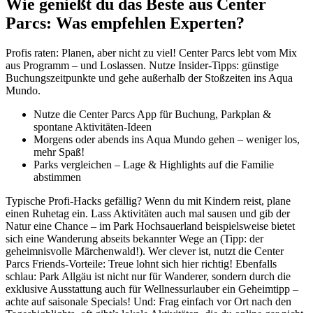
Wie genießt du das Beste aus Center
Parcs: Was empfehlen Experten?
Profis raten: Planen, aber nicht zu viel! Center Parcs lebt vom Mix
aus Programm – und Loslassen. Nutze Insider-Tipps: günstige
Buchungszeitpunkte und gehe außerhalb der Stoßzeiten ins Aqua
Mundo.
Nutze die Center Parcs App für Buchung, Parkplan &
spontane Aktivitäten-Ideen
Morgens oder abends ins Aqua Mundo gehen – weniger los,
mehr Spaß!
Parks vergleichen – Lage & Highlights auf die Familie
abstimmen
Typische Profi-Hacks gefällig? Wenn du mit Kindern reist, plane
einen Ruhetag ein. Lass Aktivitäten auch mal sausen und gib der
Natur eine Chance – im Park Hochsauerland beispielsweise bietet
sich eine Wanderung abseits bekannter Wege an (Tipp: der
geheimnisvolle Märchenwald!). Wer clever ist, nutzt die Center
Parcs Friends-Vorteile: Treue lohnt sich hier richtig! Ebenfalls
schlau: Park Allgäu ist nicht nur für Wanderer, sondern durch die
exklusive Ausstattung auch für Wellnessurlauber ein Geheimtipp –
achte auf saisonale Specials! Und: Frag einfach vor Ort nach den