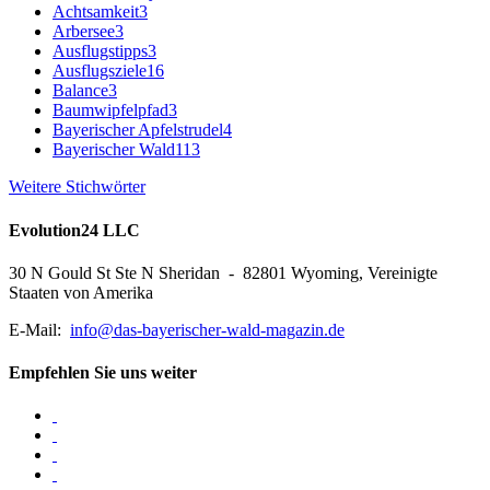
Achtsamkeit
3
Arbersee
3
Ausflugstipps
3
Ausflugsziele
16
Balance
3
Baumwipfelpfad
3
Bayerischer Apfelstrudel
4
Bayerischer Wald
113
Weitere Stichwörter
Evolution24 LLC
30 N Gould St Ste N Sheridan - 82801 Wyoming, Vereinigte
Staaten von Amerika
E-Mail:
info@das-bayerischer-wald-magazin.de
Empfehlen Sie uns weiter