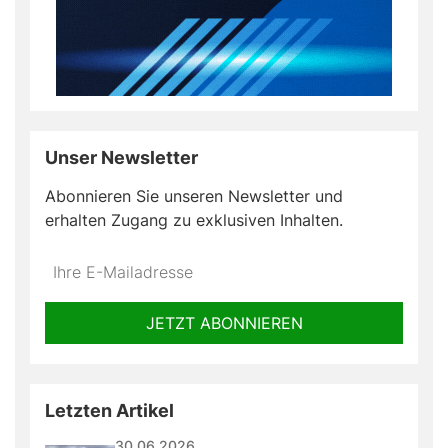
Unser Newsletter
Abonnieren Sie unseren Newsletter und
erhalten Zugang zu exklusiven Inhalten.
Do
*Ihre
not
E-
fill
Mailadresse:
JETZT ABONNIEREN
this
field
Letzten Artikel
30.06.2026