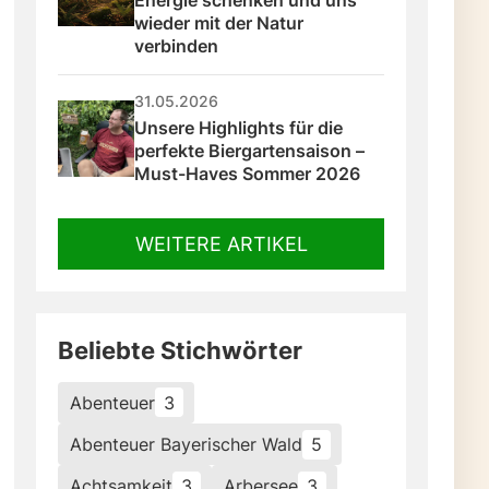
wieder mit der Natur 
verbinden
31.05.2026
Unsere Highlights für die 
perfekte Biergartensaison – 
Must-Haves Sommer 2026
WEITERE ARTIKEL
Beliebte Stichwörter
Abenteuer
3
Abenteuer Bayerischer Wald
5
Achtsamkeit
3
Arbersee
3