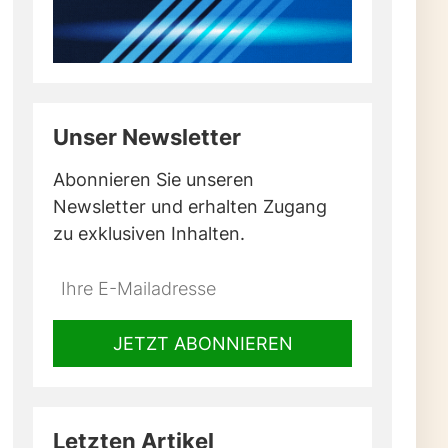
Unser Newsletter
Abonnieren Sie unseren
Newsletter und erhalten Zugang
zu exklusiven Inhalten.
Do
*Ihre
not
E-
fill
Mailadresse:
JETZT ABONNIEREN
this
field
Letzten Artikel