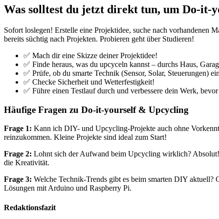
Was solltest du jetzt direkt tun, um Do-it
Sofort loslegen! Erstelle eine Projektidee, suche nach vorhandenen Mat
bereits süchtig nach Projekten. Probieren geht über Studieren!
✅ Mach dir eine Skizze deiner Projektidee!
✅ Finde heraus, was du upcyceln kannst – durchs Haus, Garage
✅ Prüfe, ob du smarte Technik (Sensor, Solar, Steuerungen) ein
✅ Checke Sicherheit und Wetterfestigkeit!
✅ Führe einen Testlauf durch und verbessere dein Werk, bevor 
Häufige Fragen zu Do-it-yourself & Upcycling
Frage 1:
Kann ich DIY- und Upcycling-Projekte auch ohne Vorkenntnis
reinzukommen. Kleine Projekte sind ideal zum Start!
Frage 2:
Lohnt sich der Aufwand beim Upcycling wirklich? Absolut! D
die Kreativität.
Frage 3:
Welche Technik-Trends gibt es beim smarten DIY aktuell?
Lösungen mit Arduino und Raspberry Pi.
Redaktionsfazit