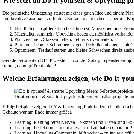
Wie setzt du Do-it-yourself & Upcycling pr
Die praktische Umsetzung startet mit einer guten Idee und einem Pla
und kreative Lösungen zu finden. Einfach mal machen – aber mit Kö
Idee finden: Inspiriere dich bei Pinterest, Magazinen oder Freu
Materialien sammeln: Upcycling bedeutet, möglichst vorhande
Plan zeichnen: Skizzen helfen, Fehler zu vermeiden.
Bau und Technik: Schrauben, sägen, Technik einbauen – mit 
Optimieren: Testlauf starten und kleine Schwächen direkt ausbe
Gerade bei smarten DIY-Projekten – von der Solarpumpensteuerung bis 
starten, dann größer denken!
Welche Erfahrungen zeigen, wie Do-it-your
Do-it-yourself & smarte Upcycling-Ideen: Selbstbauprojekte fü
Erfolgsbeispiele zeigen: DIY & Upcycling funktionieren in allen Le
Gebaute war am Ende immer größer.
Learning: Planung rettet Nerven – Skizzen und Listen sind Gol
Learning: Perfektion ist nicht alles – Unikate haben Charakter!
Learning: Upcycling-Community hilft weiter – online wie offli