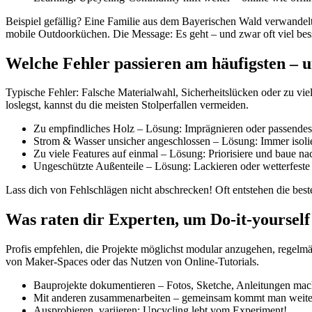
Beispiel gefällig? Eine Familie aus dem Bayerischen Wald verwandel
mobile Outdoorküchen. Die Message: Es geht – und zwar oft viel besse
Welche Fehler passieren am häufigsten – u
Typische Fehler: Falsche Materialwahl, Sicherheitslücken oder zu vie
loslegst, kannst du die meisten Stolperfallen vermeiden.
Zu empfindliches Holz – Lösung: Imprägnieren oder passendes
Strom & Wasser unsicher angeschlossen – Lösung: Immer isolie
Zu viele Features auf einmal – Lösung: Priorisiere und baue na
Ungeschützte Außenteile – Lösung: Lackieren oder wetterfest
Lass dich von Fehlschlägen nicht abschrecken! Oft entstehen die bes
Was raten dir Experten, um Do-it-yourself
Profis empfehlen, die Projekte möglichst modular anzugehen, rege
von Maker-Spaces oder das Nutzen von Online-Tutorials.
Bauprojekte dokumentieren – Fotos, Sketche, Anleitungen mac
Mit anderen zusammenarbeiten – gemeinsam kommt man weite
Ausprobieren, variieren: Upcycling lebt vom Experiment!