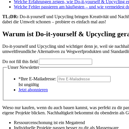
Welche Erfahrungen zeigen, wie Do-it-yourself & Upcycling er
Welche Fehler passieren am häufigsten – und wie vermeidest du
TL;DR:
Do-it-yourself und Upcycling bringen Kreativität und Nachha
dabei die Umwelt schonen – probiere es einfach mal aus!
Warum ist Do-it-yourself & Upcycling gera
Do-it-yourself und Upcycling sind wichtiger denn je, weil sie nachh
umweltfreundliche Alternativen zu Wegwerfprodukten und Standardlö
Do not fill this field
Unser Newsletter
*Ihre E-Mailadresse:
Ist ungültig
Jetzt abonnieren
Wieso nur kaufen, wenn du auch bauen kannst, was perfekt zu dir passt
eigene Projekte blicken. Nachhaltigkeit bekommst du obendrein als G
Ressourcenschonung ist ein Megatrend
Individuelle Projekte passen besser zu dir als Massenware