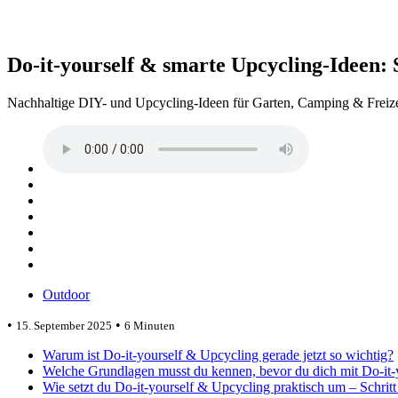
Do-it-yourself & smarte Upcycling-Ideen: 
Nachhaltige DIY- und Upcycling-Ideen für Garten, Camping & Freizeit
Outdoor
•
•
15. September 2025
6 Minuten
Warum ist Do-it-yourself & Upcycling gerade jetzt so wichtig?
Welche Grundlagen musst du kennen, bevor du dich mit Do-it-y
Wie setzt du Do-it-yourself & Upcycling praktisch um – Schritt 