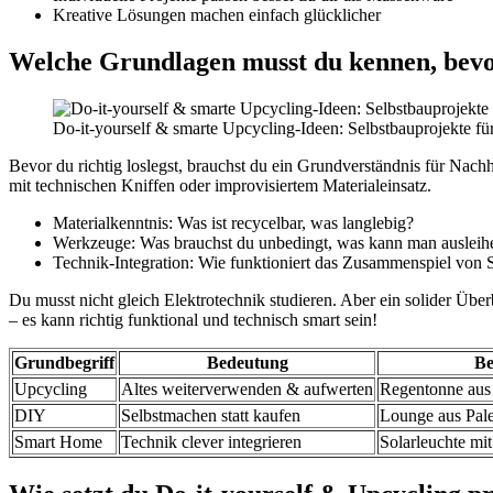
Kreative Lösungen machen einfach glücklicher
Welche Grundlagen musst du kennen, bevor
Do-it-yourself & smarte Upcycling-Ideen: Selbstbauprojekte fü
Bevor du richtig loslegst, brauchst du ein Grundverständnis für Nac
mit technischen Kniffen oder improvisiertem Materialeinsatz.
Materialkenntnis: Was ist recycelbar, was langlebig?
Werkzeuge: Was brauchst du unbedingt, was kann man ausleih
Technik-Integration: Wie funktioniert das Zusammenspiel von S
Du musst nicht gleich Elektrotechnik studieren. Aber ein solider Über
– es kann richtig funktional und technisch smart sein!
Grundbegriff
Bedeutung
Be
Upcycling
Altes weiterverwenden & aufwerten
Regentonne aus 
DIY
Selbstmachen statt kaufen
Lounge aus Pale
Smart Home
Technik clever integrieren
Solarleuchte m