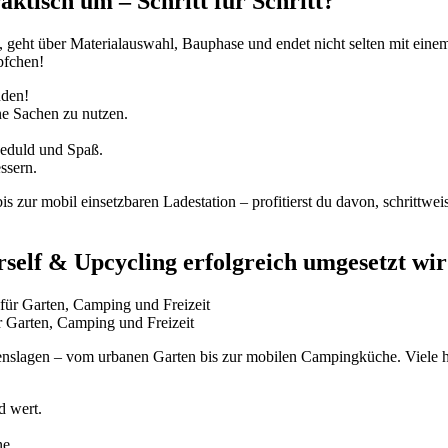
aktisch um – Schritt für Schritt?
n, geht über Materialauswahl, Bauphase und endet nicht selten mit ei
pfchen!
nden!
ne Sachen zu nutzen.
Geduld und Spaß.
ssern.
zur mobil einsetzbaren Ladestation – profitierst du davon, schrittweis
self & Upcycling erfolgreich umgesetzt wi
r Garten, Camping und Freizeit
benslagen – vom urbanen Garten bis zur mobilen Campingküche. Viele h
d wert.
ne.